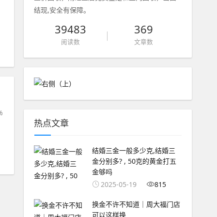
，
结现,安全有保障。
39483
369
阅读数
文章数
%
热点文章
结婚三金一般多少克,结婚三
金分别多? , 50克的黄金打五
金够吗
2025-05-19
815
换金不许不知道｜周大福门店
可以这样换