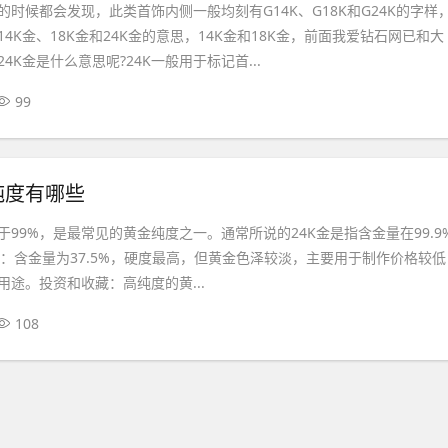
时候都会发现，此类首饰内侧一般均刻有G14K、G18K和G24K的字样
4K金、18K金和24K金的意思，14K金和18K金，前面我爱钻石网已和大
4K金是什么意思呢?24K一般用于标记首...
99
纯度有哪些
低于99%，是最常见的黄金纯度之一。通常所说的24K金是指含金量在99.9
金‌：含金量为37.5%，硬度最高，但黄金色泽较淡，主要用于制作价格较低
途。‌投资和收藏‌：高纯度的黄...
108