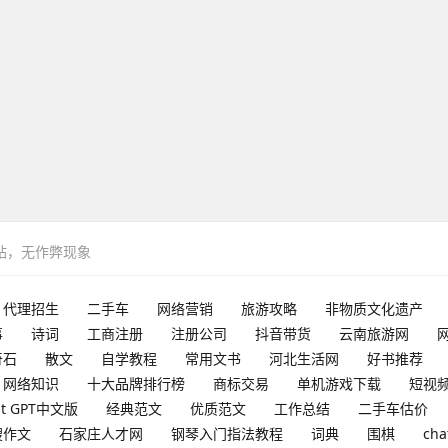
网站，无作弊现象
代理招生
二手车
网络营销
旅游攻略
非物质文化遗产
事
诗词
工商注册
注册公司
抖音带货
云南旅游网
奇石
散文
自学教程
常用文书
河北生活网
好书推荐
网络知识
十大品牌排行榜
商标交易
单机游戏下载
短视
at GPT中文版
经典范文
优质范文
工作总结
二手车估价
搜作文
石家庄人才网
钢琴入门指法教程
词典
围棋
cha