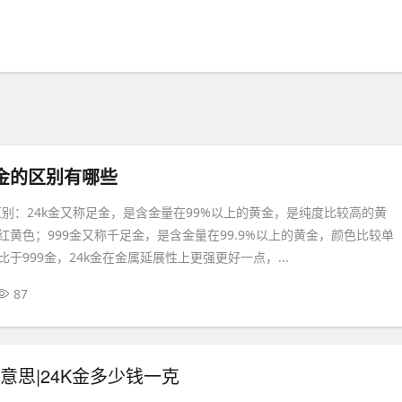
9金的区别有哪些
的区别：24k金又称足金，是含金量在99%以上的黄金，是纯度比较高的黄
红黄色；999金又称千足金，是含金量在99.9%以上的黄金，颜色比较单
于999金，24k金在金属延展性上更强更好一点，...
87
么意思|24K金多少钱一克