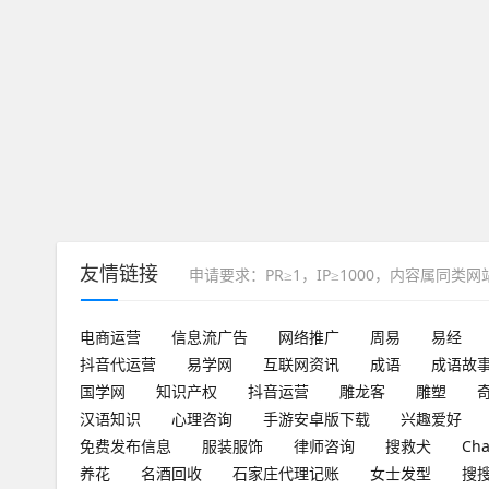
友情链接
申请要求：PR≥1，IP≥1000，内容属同类
电商运营
信息流广告
网络推广
周易
易经
抖音代运营
易学网
互联网资讯
成语
成语故
国学网
知识产权
抖音运营
雕龙客
雕塑
汉语知识
心理咨询
手游安卓版下载
兴趣爱好
免费发布信息
服装服饰
律师咨询
搜救犬
Ch
养花
名酒回收
石家庄代理记账
女士发型
搜