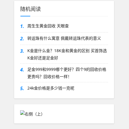
随机阅读
1.
周生生黄金回收 天眼查
2.
转运珠有什么寓意 佩戴转运珠代表的意义
3.
K金是什么金？18K金和黄金的区别 买首饰选
K金好还是足金好
4.
足金999和9999哪个更好？四个9的回收价格
更贵吗？回收价格一样！
5.
24k金价格是多少钱一克呢