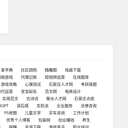
查字典
社区团购
精雕图
戏曲下载
网络游戏
代理记账
短视频运营
在线题库
游戏攻略
心理测试
石家庄人才网
考研真题
频代运营
宝宝起名
范文网
电商设计
实用范文
古诗词
衡水人才网
石家庄点痣
tGPT
读后感
玄机派
企业服务
法律咨询
PS修图
儿童文学
买车咨询
工作计划
优秀个人博客
包装网
创业赚钱
养生
坛
网赚
手游下载
游戏盒子
职业培训