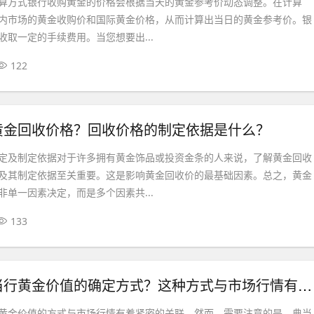
算方式银行收购黄金的价格会根据当天的黄金参考价动态调整。在计算
内市场的黄金收购价和国际黄金价格，从而计算出当日的黄金参考价。银
收取一定的手续费用。当您想要出...
122
黄金回收价格？回收价格的制定依据是什么？
定及制定依据对于许多拥有黄金饰品或投资金条的人来说，了解黄金回收
及其制定依据至关重要。这是影响黄金回收价的最基础因素。总之，黄金
非单一因素决定，而是多个因素共...
133
如何看待典当行黄金价值的确定方式？这种方式与市场行情有何关联？
黄金价值的方式与市场行情有着紧密的关联。然而，需要注意的是，典当