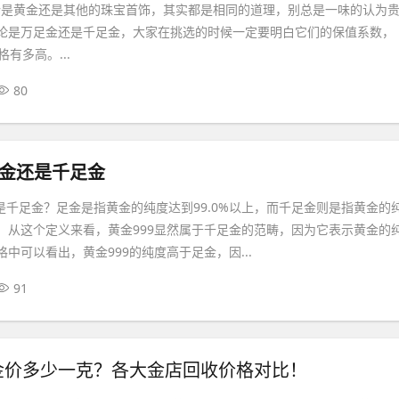
论是黄金还是其他的珠宝首饰，其实都是相同的道理，别总是一味的认为
无论是万足金还是千足金，大家在挑选的时候一定要明白它们的保值系数，
有多高。...
80
足金还是千足金
还是千足金？足金是指黄金的纯度达到99.0%以上，而千足金则是指黄金的
以上。从这个定义来看，黄金999显然属于千足金的范畴，因为它表示黄金的
表格中可以看出，黄金999的纯度高于足金，因...
91
金价多少一克？各大金店回收价格对比！