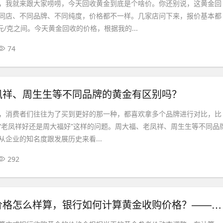
，我就来跟大家唠唠，今天回收黄金到底是个啥价。你还别说，这黄金回
同店、不同品牌、不同纯度，价格都不一样。几家店问下来，报价基本都
75元/克之间。今天黄金回收的价格，根据我的...
74
凤祥、周生生等不同品牌的黄金有区别吗？
，消费者们往往为了买到更好的那一种，都喜欢拿多个品牌进行对比，比
“老凤祥好还是周大福好”这样的问题。周大福、老凤祥、周生生等不同品
从企业的知名度跟发展历史来看...
292
银行收黄金价格怎么样算，银行如何计算黄金收购价格？——珠宝行业经验分享