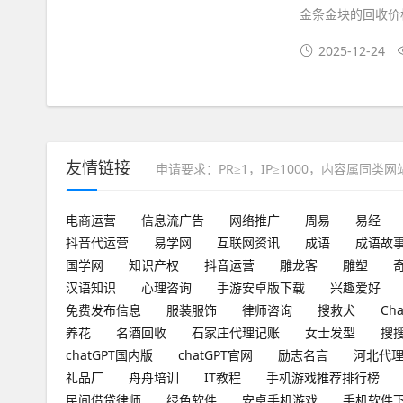
金条金块的回收价
2025-12-24
友情链接
申请要求：PR≥1，IP≥1000，内容属同类
电商运营
信息流广告
网络推广
周易
易经
抖音代运营
易学网
互联网资讯
成语
成语故
国学网
知识产权
抖音运营
雕龙客
雕塑
汉语知识
心理咨询
手游安卓版下载
兴趣爱好
免费发布信息
服装服饰
律师咨询
搜救犬
Ch
养花
名酒回收
石家庄代理记账
女士发型
搜
chatGPT国内版
chatGPT官网
励志名言
河北代
礼品厂
舟舟培训
IT教程
手机游戏推荐排行榜
民间借贷律师
绿色软件
安卓手机游戏
手机软件