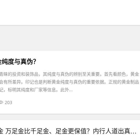
金纯度与真伪？
青睐的投资和装饰品，其纯度与真伪的辨别至关重要。首先看颜色，黄金
会有所差异。印记也是判断黄金纯度与真伪的重要依据。正规的黄金制品
记，标明其纯度和厂家等信息。此外...
203
千足金 万足金 万足金比千足金、足金更保值？内行人道出真相，很多人都还不知道