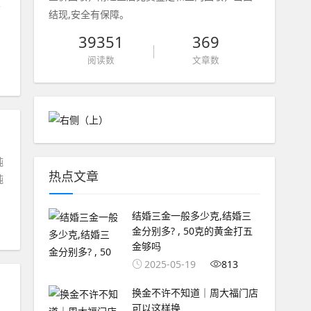
贵
结现,安全有保障。
39351
369
阅读数
文章数
纯
热点文章
纯
结婚三金一般多少克,结婚三
金分别多? , 50克的黄金打五
金够吗
2025-05-19
813
换金不许不知道｜周大福门店
可以这样换