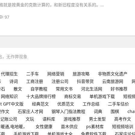
格就是按黄金的克数计算的，和新旧程度没有关系的。...
97
网站，无作弊现象
代理招生
二手车
网络营销
旅游攻略
非物质文化遗产
事
诗词
工商注册
注册公司
抖音带货
云南旅游网
奇石
散文
自学教程
常用文书
河北生活网
好书推荐
网络知识
十大品牌排行榜
商标交易
单机游戏下载
短视
at GPT中文版
经典范文
优质范文
工作总结
二手车估价
搜作文
石家庄人才网
钢琴入门指法教程
词典
围棋
cha
理记账公司
文玩
语料库
游戏推荐
男士发型
高考作文
暖通,电地暖，
女性健康
苗木供应
ps素材库
短视频培训
下载
手机游戏下载
单机游戏大全
免费软件下载
石家庄论