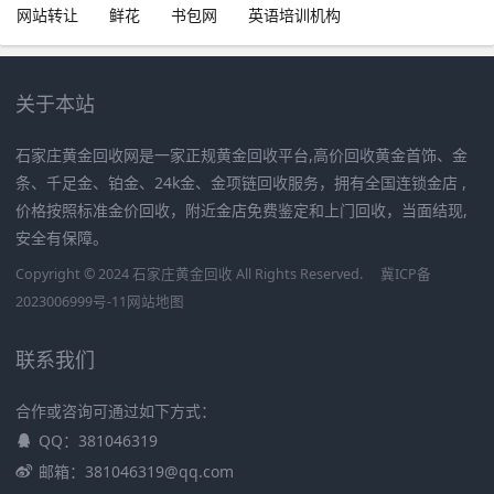
网站转让
鲜花
书包网
英语培训机构
关于本站
石家庄黄金回收网是一家正规黄金回收平台,高价回收黄金首饰、金
条、千足金、铂金、24k金、金项链回收服务，拥有全国连锁金店 ,
价格按照标准金价回收，附近金店免费鉴定和上门回收，当面结现,
安全有保障。
Copyright © 2024 石家庄黄金回收 All Rights Reserved.
冀ICP备
2023006999号-11
网站地图
联系我们
合作或咨询可通过如下方式：
QQ：381046319
邮箱：381046319@qq.com