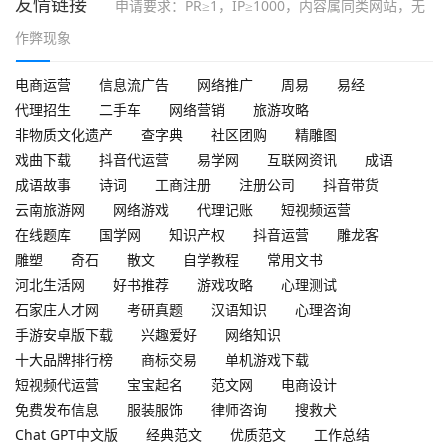
友情链接
申请要求：PR≥1，IP≥1000，内容属同类网站，无
作弊现象
电商运营
信息流广告
网络推广
周易
易经
代理招生
二手车
网络营销
旅游攻略
非物质文化遗产
查字典
社区团购
精雕图
戏曲下载
抖音代运营
易学网
互联网资讯
成语
成语故事
诗词
工商注册
注册公司
抖音带货
云南旅游网
网络游戏
代理记账
短视频运营
在线题库
国学网
知识产权
抖音运营
雕龙客
雕塑
奇石
散文
自学教程
常用文书
河北生活网
好书推荐
游戏攻略
心理测试
石家庄人才网
考研真题
汉语知识
心理咨询
手游安卓版下载
兴趣爱好
网络知识
十大品牌排行榜
商标交易
单机游戏下载
短视频代运营
宝宝起名
范文网
电商设计
免费发布信息
服装服饰
律师咨询
搜救犬
Chat GPT中文版
经典范文
优质范文
工作总结