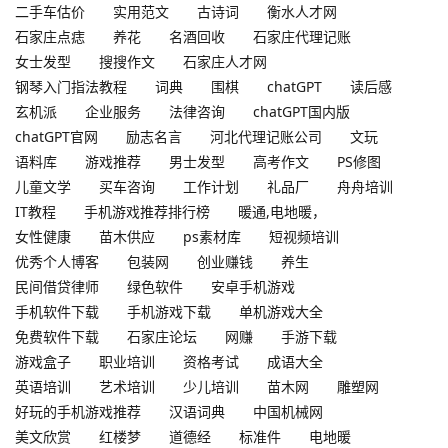
二手车估价
实用范文
古诗词
衡水人才网
石家庄点痣
养花
名酒回收
石家庄代理记账
女士发型
搜搜作文
石家庄人才网
钢琴入门指法教程
词典
围棋
chatGPT
读后感
玄机派
企业服务
法律咨询
chatGPT国内版
chatGPT官网
励志名言
河北代理记账公司
文玩
语料库
游戏推荐
男士发型
高考作文
PS修图
儿童文学
买车咨询
工作计划
礼品厂
舟舟培训
IT教程
手机游戏推荐排行榜
暖通,电地暖，
女性健康
苗木供应
ps素材库
短视频培训
优秀个人博客
包装网
创业赚钱
养生
民间借贷律师
绿色软件
安卓手机游戏
手机软件下载
手机游戏下载
单机游戏大全
免费软件下载
石家庄论坛
网赚
手游下载
游戏盒子
职业培训
资格考试
成语大全
英语培训
艺术培训
少儿培训
苗木网
雕塑网
好玩的手机游戏推荐
汉语词典
中国机械网
美文欣赏
红楼梦
道德经
标准件
电地暖