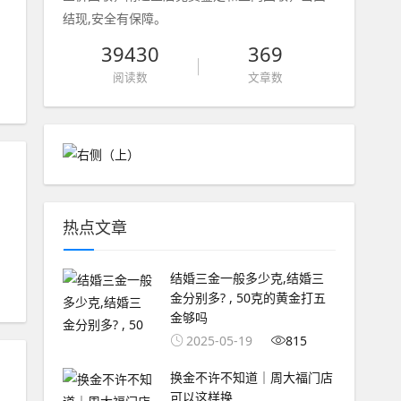
结现,安全有保障。
39430
369
阅读数
文章数
热点文章
结婚三金一般多少克,结婚三
金分别多? , 50克的黄金打五
金够吗
2025-05-19
815
换金不许不知道｜周大福门店
可以这样换