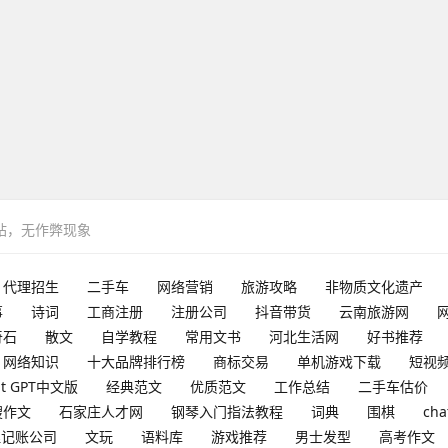
网站，无作弊现象
代理招生
二手车
网络营销
旅游攻略
非物质文化遗产
事
诗词
工商注册
注册公司
抖音带货
云南旅游网
奇石
散文
自学教程
常用文书
河北生活网
好书推荐
网络知识
十大品牌排行榜
商标交易
单机游戏下载
短视
at GPT中文版
经典范文
优质范文
工作总结
二手车估价
搜作文
石家庄人才网
钢琴入门指法教程
词典
围棋
cha
理记账公司
文玩
语料库
游戏推荐
男士发型
高考作文