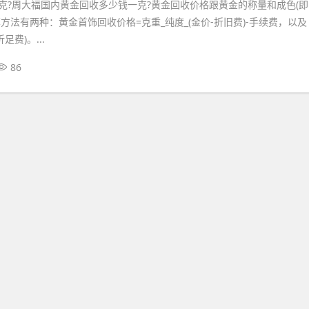
克?周大福国内黄金回收多少钱一克?黄金回收价格跟黄金的称量和成色(即
方法有两种：黄金首饰回收价格=克重_纯度_(金价-折旧费)-手续费，以及
足费)。...
86