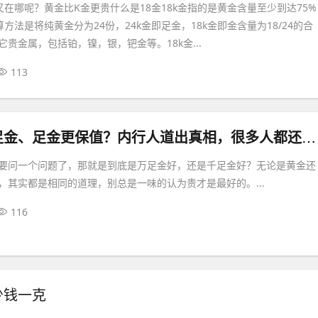
在哪呢？黄金比K金更贵什么是18金18k金指的是黄金含量至少到达75%
方法是将纯黄金分为24份，24k金即足金，18k金即金含量为18/24的合
它贵金属，包括铂，镍，银，钯金等。18k金...
113
万足金比千足金、足金更保值？内行人道出真相，很多人都还不知道
要问一个问题了，那就是到底是万足金好，还是千足金好？无论是黄金还
，其实都是相同的道理，别总是一味的认为贵才是最好的。...
116
少钱一克