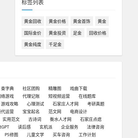
标签列表
黄金回收
黄金价格
黄金首饰
黄金
国际金价
黄金投资
足金
回收价格
黄金纯度
千足金
查字典
社区团购
精雕图
戏曲下载
网络游戏
代理记账
短视频运营
在线题库
游戏攻略
心理测试
石家庄人才网
考研真题
频代运营
宝宝起名
范文网
电商设计
实用范文
古诗词
衡水人才网
石家庄点痣
tGPT
读后感
玄机派
企业服务
法律咨询
PS修图
儿童文学
买车咨询
工作计划