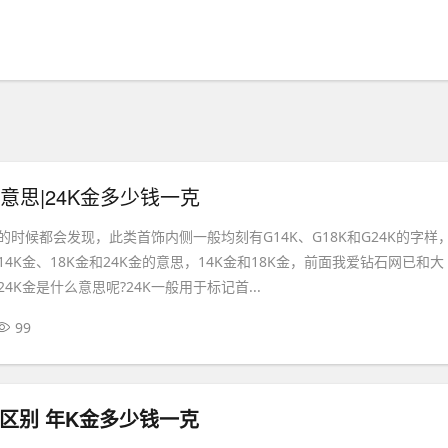
么意思|24K金多少钱一克
时候都会发现，此类首饰内侧一般均刻有G14K、G18K和G24K的字样
4K金、18K金和24K金的意思，14K金和18K金，前面我爱钻石网已和大
4K金是什么意思呢?24K一般用于标记首...
99
区别 年K金多少钱一克