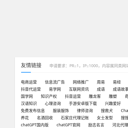
友情链接
申请要求：PR≥1，IP≥1000，内容属同类
电商运营
信息流广告
网络推广
周易
易经
抖音代运营
易学网
互联网资讯
成语
成语故
国学网
知识产权
抖音运营
雕龙客
雕塑
汉语知识
心理咨询
手游安卓版下载
兴趣爱好
免费发布信息
服装服饰
律师咨询
搜救犬
Ch
养花
名酒回收
石家庄代理记账
女士发型
搜
chatGPT国内版
chatGPT官网
励志名言
河北代