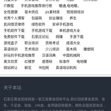
IT教程
手机游戏推荐排行榜
暖通,电地暖，
女性健康
苗木供应
ps素材库
短视频培训
优秀个人博客
包装网
创业赚钱
养生
民间借贷律师
绿色软件
安卓手机游戏
手机软件下载
手机游戏下载
单机游戏大全
免费软件下载
石家庄论坛
网赚
手游下载
游戏盒子
职业培训
资格考试
成语大全
英语培训
艺术培训
少儿培训
苗木网
雕塑网
好玩的手机游戏推荐
汉语词典
中国机械网
美文欣赏
红楼梦
道德经
标准件
电地暖
网站转让
鲜花
书包网
英语培训机构
关于本站
石家庄黄金回收网是一家正规黄金回收平台,高价回收黄金首饰、金
条、千足金、铂金、24k金、金项链回收服务，拥有全国连锁金店 ,