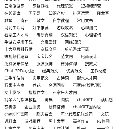
云南旅游网
网络游戏
代理记账
短视频运营
在线题库
国学网
知识产权
抖音运营
雕龙客
雕塑
奇石
散文
自学教程
常用文书
河北生活网
好书推荐
游戏攻略
心理测试
石家庄人才网
考研真题
汉语知识
心理咨询
手游安卓版下载
兴趣爱好
网络知识
十大品牌排行榜
商标交易
单机游戏下载
短视频代运营
宝宝起名
范文网
电商设计
免费发布信息
服装服饰
律师咨询
搜救犬
Chat GPT中文版
经典范文
优质范文
工作总结
二手车估价
实用范文
古诗词
衡水人才网
石家庄点痣
养花
名酒回收
石家庄代理记账
女士发型
搜搜作文
石家庄人才网
钢琴入门指法教程
词典
围棋
chatGPT
读后感
玄机派
企业服务
法律咨询
chatGPT国内版
chatGPT官网
励志名言
河北代理记账公司
文玩
语料库
游戏推荐
男士发型
高考作文
PS修图
儿童文学
买车咨询
工作计划
礼品厂
舟舟培训