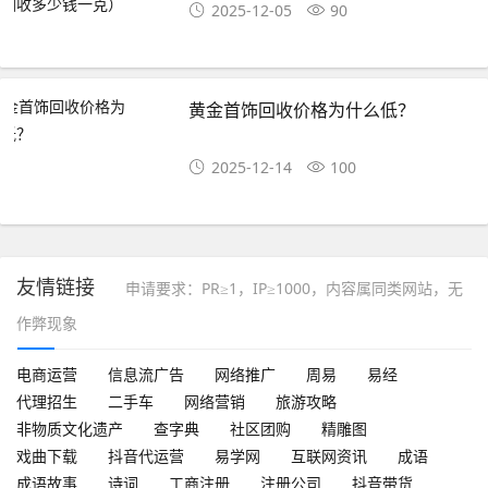
2025-12-05
90
黄金首饰回收价格为什么低？
2025-12-14
100
友情链接
申请要求：PR≥1，IP≥1000，内容属同类网站，无
作弊现象
电商运营
信息流广告
网络推广
周易
易经
代理招生
二手车
网络营销
旅游攻略
非物质文化遗产
查字典
社区团购
精雕图
戏曲下载
抖音代运营
易学网
互联网资讯
成语
成语故事
诗词
工商注册
注册公司
抖音带货