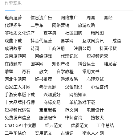
作弊现象
电商运营
信息流广告
网络推广
周易
易经
代理招生
二手车
网络营销
旅游攻略
非物质文化遗产
查字典
社区团购
精雕图
戏曲下载
抖音代运营
易学网
互联网资讯
成语
成语故事
诗词
工商注册
注册公司
抖音带货
云南旅游网
网络游戏
代理记账
短视频运营
在线题库
国学网
知识产权
抖音运营
雕龙客
雕塑
奇石
散文
自学教程
常用文书
河北生活网
好书推荐
游戏攻略
心理测试
石家庄人才网
考研真题
汉语知识
心理咨询
手游安卓版下载
兴趣爱好
网络知识
十大品牌排行榜
商标交易
单机游戏下载
短视频代运营
宝宝起名
范文网
电商设计
免费发布信息
服装服饰
律师咨询
搜救犬
Chat GPT中文版
经典范文
优质范文
工作总结
二手车估价
实用范文
古诗词
衡水人才网