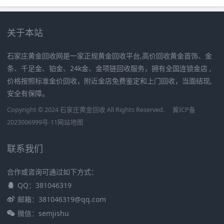
关于本站
石家庄黄金回收网是一家正规黄金回收平台,高价回收黄金首饰、金
条、千足金、铂金、24k金、金项链回收服务，拥有全国连锁金店 ,
价格按照标准金价回收，附近金店免费鉴定和上门回收，当面结现,
安全有保障。
Copyright © 2024 石家庄黄金回收 All Rights Reserved.
冀ICP备
2023006999号-11
网站地图
联系我们
合作或咨询可通过如下方式：
QQ：381046319
邮箱：381046319@qq.com
微信：semjishu