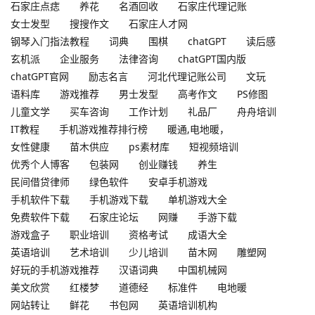
石家庄点痣
养花
名酒回收
石家庄代理记账
女士发型
搜搜作文
石家庄人才网
钢琴入门指法教程
词典
围棋
chatGPT
读后感
玄机派
企业服务
法律咨询
chatGPT国内版
chatGPT官网
励志名言
河北代理记账公司
文玩
语料库
游戏推荐
男士发型
高考作文
PS修图
儿童文学
买车咨询
工作计划
礼品厂
舟舟培训
IT教程
手机游戏推荐排行榜
暖通,电地暖，
女性健康
苗木供应
ps素材库
短视频培训
优秀个人博客
包装网
创业赚钱
养生
民间借贷律师
绿色软件
安卓手机游戏
手机软件下载
手机游戏下载
单机游戏大全
免费软件下载
石家庄论坛
网赚
手游下载
游戏盒子
职业培训
资格考试
成语大全
英语培训
艺术培训
少儿培训
苗木网
雕塑网
好玩的手机游戏推荐
汉语词典
中国机械网
美文欣赏
红楼梦
道德经
标准件
电地暖
网站转让
鲜花
书包网
英语培训机构