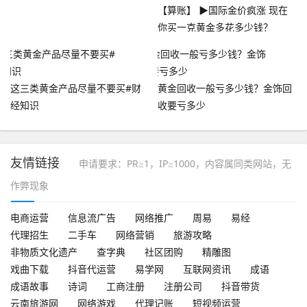
【算账】 ▶国际金价疯涨 现在
你买一克黄金多花多少钱？
这三类黄金产品尽量不要买#财
黄金回收一般亏多少钱？金饰回
经知识
收要亏多少
友情链接
申请要求：PR≥1，IP≥1000，内容属同类网站，无
作弊现象
电商运营
信息流广告
网络推广
周易
易经
代理招生
二手车
网络营销
旅游攻略
非物质文化遗产
查字典
社区团购
精雕图
戏曲下载
抖音代运营
易学网
互联网资讯
成语
成语故事
诗词
工商注册
注册公司
抖音带货
云南旅游网
网络游戏
代理记账
短视频运营