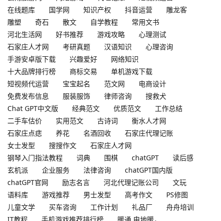
在线题库
国学网
知识产权
抖音运营
雕龙客
雕塑
奇石
散文
自学教程
常用文书
河北生活网
好书推荐
游戏攻略
心理测试
石家庄人才网
考研真题
汉语知识
心理咨询
手游安卓版下载
兴趣爱好
网络知识
十大品牌排行榜
商标交易
单机游戏下载
短视频代运营
宝宝起名
范文网
电商设计
免费发布信息
服装服饰
律师咨询
搜救犬
Chat GPT中文版
经典范文
优质范文
工作总结
二手车估价
实用范文
古诗词
衡水人才网
石家庄点痣
养花
名酒回收
石家庄代理记账
女士发型
搜搜作文
石家庄人才网
钢琴入门指法教程
词典
围棋
chatGPT
读后感
玄机派
企业服务
法律咨询
chatGPT国内版
chatGPT官网
励志名言
河北代理记账公司
文玩
语料库
游戏推荐
男士发型
高考作文
PS修图
儿童文学
买车咨询
工作计划
礼品厂
舟舟培训
IT教程
手机游戏推荐排行榜
暖通,电地暖，