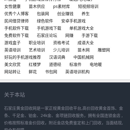
女性健康
苗木供应
ps素材库
短视频培训
优秀个人博客
包装网
创业赚钱
养生
民间借贷律师
绿色软件
安卓手机游戏
手机软件下载
手机游戏下载
单机游戏大全
免费软件下载
石家庄论坛
网赚
手游下载
游戏盒子
职业培训
资格考试
成语大全
英语培训
艺术培训
少儿培训
苗木网
雕塑网
好玩的手机游戏推荐
汉语词典
中国机械网
美文欣赏
红楼梦
道德经
标准件
电地暖
网站转让
鲜花
书包网
英语培训机构
关于本站
石家庄黄金回收网是一家正规黄金回收平台,高价回收黄金首饰、金
条、千足金、铂金、24k金、金项链回收服务，拥有全国连锁金店 ,
价格按照标准金价回收，附近金店免费鉴定和上门回收，当面结现,
安全有保障。