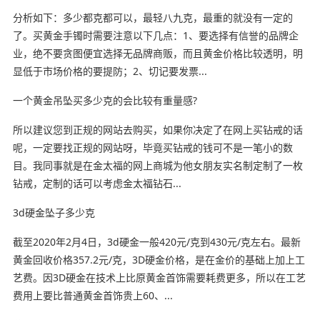
分析如下：多少都克都可以，最轻八九克，最重的就没有一定的
了。买黄金手镯时需要注意以下几点：1、要选择有信誉的品牌企
业，绝不要贪图便宜选择无品牌商贩，而且黄金价格比较透明，明
显低于市场价格的要提防；2、切记要发票...
一个黄金吊坠买多少克的会比较有重量感?
所以建议您到正规的网站去购买，如果你决定了在网上买钻戒的话
呢，一定要找正规的网站呀，毕竟买钻戒的钱可不是一笔小的数
目。我同事就是在金太福的网上商城为他女朋友实名制定制了一枚
钻戒，定制的话可以考虑金太福钻石...
3d硬金坠子多少克
截至2020年2月4日，3d硬金一般420元/克到430元/克左右。最新
黄金回收价格357.2元/克，3D硬金价格，是在金价的基础上加上工
艺费。因3D硬金在技术上比原黄金首饰需要耗费更多，所以在工艺
费用上要比普通黄金首饰贵上60、...