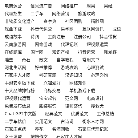
电商运营
信息流广告
网络推广
周易
易经
代理招生
二手车
网络营销
旅游攻略
非物质文化遗产
查字典
社区团购
精雕图
戏曲下载
抖音代运营
易学网
互联网资讯
成语
成语故事
诗词
工商注册
注册公司
抖音带货
云南旅游网
网络游戏
代理记账
短视频运营
在线题库
国学网
知识产权
抖音运营
雕龙客
雕塑
奇石
散文
自学教程
常用文书
河北生活网
好书推荐
游戏攻略
心理测试
石家庄人才网
考研真题
汉语知识
心理咨询
手游安卓版下载
兴趣爱好
网络知识
十大品牌排行榜
商标交易
单机游戏下载
短视频代运营
宝宝起名
范文网
电商设计
免费发布信息
服装服饰
律师咨询
搜救犬
Chat GPT中文版
经典范文
优质范文
工作总结
二手车估价
实用范文
古诗词
衡水人才网
石家庄点痣
养花
名酒回收
石家庄代理记账
女士发型
搜搜作文
石家庄人才网