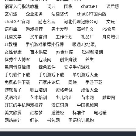
钢琴入门指法教程
词典
围棋
chatGPT
读后感
玄机派
企业服务
法律咨询
chatGPT国内版
chatGPT官网
励志名言
河北代理记账公司
文玩
语料库
游戏推荐
男士发型
高考作文
PS修图
儿童文学
买车咨询
工作计划
礼品厂
舟舟培训
IT教程
手机游戏推荐排行榜
暖通,电地暖，
女性健康
苗木供应
ps素材库
短视频培训
优秀个人博客
包装网
创业赚钱
养生
民间借贷律师
绿色软件
安卓手机游戏
手机软件下载
手机游戏下载
单机游戏大全
免费软件下载
石家庄论坛
网赚
手游下载
游戏盒子
职业培训
资格考试
成语大全
英语培训
艺术培训
少儿培训
苗木网
雕塑网
好玩的手机游戏推荐
汉语词典
中国机械网
美文欣赏
红楼梦
道德经
标准件
电地暖
网站转让
鲜花
书包网
英语培训机构