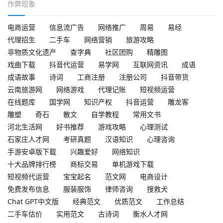
作弊现象
电商运营
信息流广告
网络推广
周易
易经
代理招生
二手车
网络营销
旅游攻略
非物质文化遗产
查字典
社区团购
精雕图
戏曲下载
抖音代运营
易学网
互联网资讯
成语
成语故事
诗词
工商注册
注册公司
抖音带货
云南旅游网
网络游戏
代理记账
短视频运营
在线题库
国学网
知识产权
抖音运营
雕龙客
雕塑
奇石
散文
自学教程
常用文书
河北生活网
好书推荐
游戏攻略
心理测试
石家庄人才网
考研真题
汉语知识
心理咨询
手游安卓版下载
兴趣爱好
网络知识
十大品牌排行榜
商标交易
单机游戏下载
短视频代运营
宝宝起名
范文网
电商设计
免费发布信息
服装服饰
律师咨询
搜救犬
Chat GPT中文版
经典范文
优质范文
工作总结
二手车估价
实用范文
古诗词
衡水人才网