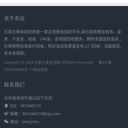
关于本站
石家庄黄金回收网是一家正规黄金回收平台,高价回收黄金首饰、金
条、千足金、铂金、24k金、金项链回收服务，拥有全国连锁金店 ,
价格按照标准金价回收，附近金店免费鉴定和上门回收，当面结现,
安全有保障。
Copyright © 2024 石家庄黄金回收 All Rights Reserved.
冀ICP备
2023006999号-11
网站地图
联系我们
合作或咨询可通过如下方式：
QQ：381046319
邮箱：381046319@qq.com
微信：semjishu