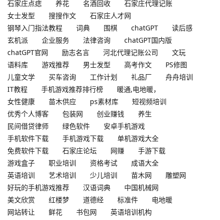
石家庄点痣
养花
名酒回收
石家庄代理记账
女士发型
搜搜作文
石家庄人才网
钢琴入门指法教程
词典
围棋
chatGPT
读后感
玄机派
企业服务
法律咨询
chatGPT国内版
chatGPT官网
励志名言
河北代理记账公司
文玩
语料库
游戏推荐
男士发型
高考作文
PS修图
儿童文学
买车咨询
工作计划
礼品厂
舟舟培训
IT教程
手机游戏推荐排行榜
暖通,电地暖，
女性健康
苗木供应
ps素材库
短视频培训
优秀个人博客
包装网
创业赚钱
养生
民间借贷律师
绿色软件
安卓手机游戏
手机软件下载
手机游戏下载
单机游戏大全
免费软件下载
石家庄论坛
网赚
手游下载
游戏盒子
职业培训
资格考试
成语大全
英语培训
艺术培训
少儿培训
苗木网
雕塑网
好玩的手机游戏推荐
汉语词典
中国机械网
美文欣赏
红楼梦
道德经
标准件
电地暖
网站转让
鲜花
书包网
英语培训机构