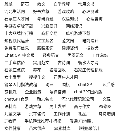
雕塑
奇石
散文
自学教程
常用文书
河北生活网
好书推荐
游戏攻略
心理测试
石家庄人才网
考研真题
汉语知识
心理咨询
手游安卓版下载
兴趣爱好
网络知识
十大品牌排行榜
商标交易
单机游戏下载
短视频代运营
宝宝起名
范文网
电商设计
免费发布信息
服装服饰
律师咨询
搜救犬
Chat GPT中文版
经典范文
优质范文
工作总结
二手车估价
实用范文
古诗词
衡水人才网
石家庄点痣
养花
名酒回收
石家庄代理记账
女士发型
搜搜作文
石家庄人才网
钢琴入门指法教程
词典
围棋
chatGPT
读后感
玄机派
企业服务
法律咨询
chatGPT国内版
chatGPT官网
励志名言
河北代理记账公司
文玩
语料库
游戏推荐
男士发型
高考作文
PS修图
儿童文学
买车咨询
工作计划
礼品厂
舟舟培训
IT教程
手机游戏推荐排行榜
暖通,电地暖，
女性健康
苗木供应
ps素材库
短视频培训