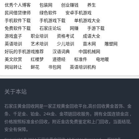
优秀个人博客
包装网
创业赚钱
养生
民间借贷律师
绿色软件
安卓手机游戏
手机软件下载
手机游戏下载
单机游戏大全
免费软件下载
石家庄论坛
网赚
手游下载
游戏盒子
职业培训
资格考试
成语大全
英语培训
艺术培训
少儿培训
苗木网
雕塑网
好玩的手机游戏推荐
汉语词典
中国机械网
美文欣赏
红楼梦
道德经
标准件
电地暖
网站转让
鲜花
书包网
英语培训机构
关于本站
石家庄黄金回收网是一家正规黄金回收平台,高价回收黄金首饰、金
条、千足金、铂金、24k金、金项链回收服务，拥有全国连锁金店 ,
价格按照标准金价回收，附近金店免费鉴定和上门回收，当面结现,
安全有保障。