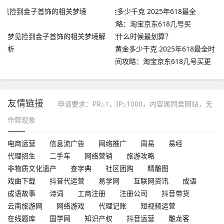
梦见捡到金子首饰的相关梦境解
析
黄金多少千克 2025年618最全时
间攻略：淘宝京东618几号买更
便宜什么时候最划算？
友情链接
申请要求：PR≥1，IP≥1000，内容属同类网站，无
作弊现象
电商运营
信息流广告
网络推广
周易
易经
代理招生
二手车
网络营销
旅游攻略
非物质文化遗产
查字典
社区团购
精雕图
戏曲下载
抖音代运营
易学网
互联网资讯
成语
成语故事
诗词
工商注册
注册公司
抖音带货
云南旅游网
网络游戏
代理记账
短视频运营
在线题库
国学网
知识产权
抖音运营
雕龙客