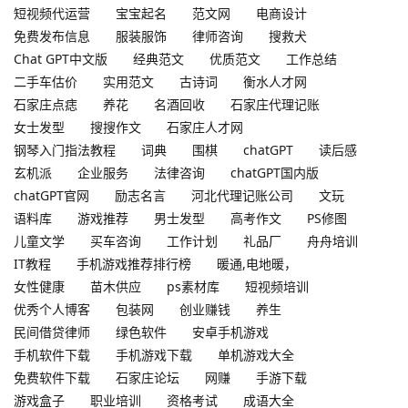
短视频代运营
宝宝起名
范文网
电商设计
免费发布信息
服装服饰
律师咨询
搜救犬
Chat GPT中文版
经典范文
优质范文
工作总结
二手车估价
实用范文
古诗词
衡水人才网
石家庄点痣
养花
名酒回收
石家庄代理记账
女士发型
搜搜作文
石家庄人才网
钢琴入门指法教程
词典
围棋
chatGPT
读后感
玄机派
企业服务
法律咨询
chatGPT国内版
chatGPT官网
励志名言
河北代理记账公司
文玩
语料库
游戏推荐
男士发型
高考作文
PS修图
儿童文学
买车咨询
工作计划
礼品厂
舟舟培训
IT教程
手机游戏推荐排行榜
暖通,电地暖，
女性健康
苗木供应
ps素材库
短视频培训
优秀个人博客
包装网
创业赚钱
养生
民间借贷律师
绿色软件
安卓手机游戏
手机软件下载
手机游戏下载
单机游戏大全
免费软件下载
石家庄论坛
网赚
手游下载
游戏盒子
职业培训
资格考试
成语大全