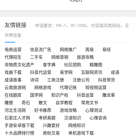
友情链接
申请要求：PR≥1，IP≥1000，内容属同类网站，无
作弊现象
电商运营
信息流广告
网络推广
周易
易经
代理招生
二手车
网络营销
旅游攻略
非物质文化遗产
查字典
社区团购
精雕图
戏曲下载
抖音代运营
易学网
互联网资讯
成语
成语故事
诗词
工商注册
注册公司
抖音带货
云南旅游网
网络游戏
代理记账
短视频运营
在线题库
国学网
知识产权
抖音运营
雕龙客
雕塑
奇石
散文
自学教程
常用文书
河北生活网
好书推荐
游戏攻略
心理测试
石家庄人才网
考研真题
汉语知识
心理咨询
手游安卓版下载
兴趣爱好
网络知识
十大品牌排行榜
商标交易
单机游戏下载