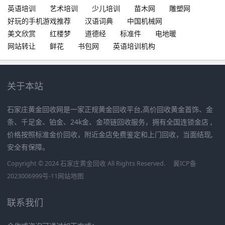
英语培训
艺术培训
少儿培训
苗木网
雕塑网
好玩的手机游戏推荐
汉语词典
中国机械网
美文欣赏
红楼梦
道德经
标准件
电地暖
网站转让
鲜花
书包网
英语培训机构
关于本站
石家庄黄金回收网是一家正规黄金回收平台,高价回收黄金首饰、金
条、千足金、铂金、24k金、金项链回收服务，拥有全国连锁金店 ,
价格按照标准金价回收，附近金店免费鉴定和上门回收，当面结现,
安全有保障。
Copyright © 2024 石家庄黄金回收 All Rights Reserved.
冀ICP备
2023006999号-11
网站地图
联系我们