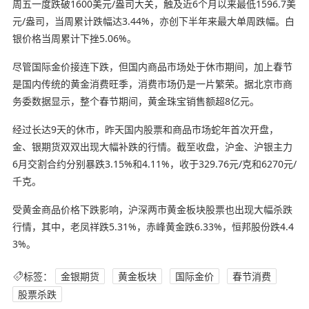
周五一度跌破1600美元/盎司大关，触及近6个月以来最低1596.7美
元/盎司，当周累计跌幅达3.44%，亦创下半年来最大单周跌幅。白
银价格当周累计下挫5.06%。
尽管国际金价接连下跌，但国内商品市场处于休市期间，加上春节
是国内传统的黄金消费旺季，消费市场仍是一片繁荣。据北京市商
务委数据显示，整个春节期间，黄金珠宝销售额超8亿元。
经过长达9天的休市，昨天国内股票和商品市场蛇年首次开盘，
金、银期货双双出现大幅补跌的行情。截至收盘，沪金、沪银主力
6月交割合约分别暴跌3.15%和4.11%，收于329.76元/克和6270元/
千克。
受黄金商品价格下跌影响，沪深两市黄金板块股票也出现大幅杀跌
行情，其中，老凤祥跌5.31%，赤峰黄金跌6.33%，恒邦股份跌4.4
3%。
标签：
金银期货
黄金板块
国际金价
春节消费
股票杀跌