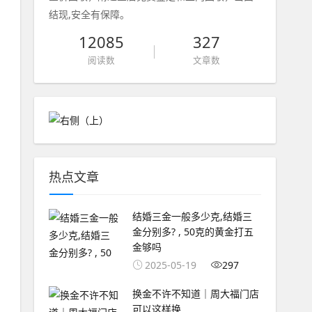
结现,安全有保障。
12085
327
阅读数
文章数
热点文章
结婚三金一般多少克,结婚三
金分别多? , 50克的黄金打五
金够吗
2025-05-19
297
换金不许不知道｜周大福门店
可以这样换