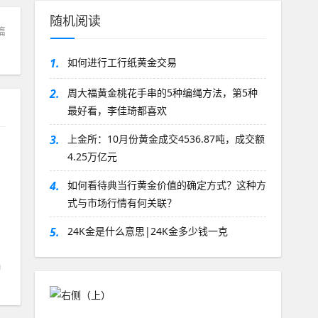
随机阅读
篇
1.
如何进行工行纸黄金交易
2.
周大福黄金桃花手串的5种编绳方法，第5种
最好看，李佳琦都喜欢
3.
上金所：10月份黄金成交4536.87吨，成交额
4.25万亿元
4.
如何看待典当行黄金价值的确定方式？这种方
式与市场行情有何关联？
5.
24K金是什么意思|24K金多少钱一克
种