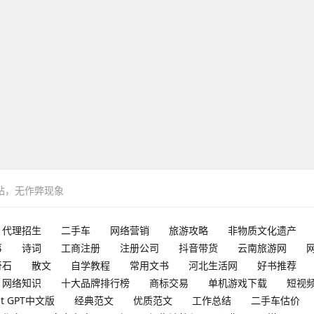
网站，无作弊现象
代理招生
二手车
网络营销
旅游攻略
非物质文化遗产
事
诗词
工商注册
注册公司
抖音带货
云南旅游网
奇石
散文
自学教程
常用文书
河北生活网
好书推荐
网络知识
十大品牌排行榜
商标交易
单机游戏下载
短视
at GPT中文版
经典范文
优质范文
工作总结
二手车估价