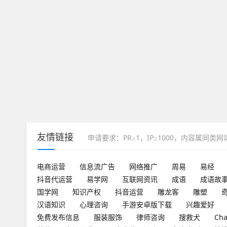
友情链接
申请要求：PR≥1，IP≥1000，内容属同类
电商运营
信息流广告
网络推广
周易
易经
抖音代运营
易学网
互联网资讯
成语
成语故
国学网
知识产权
抖音运营
雕龙客
雕塑
汉语知识
心理咨询
手游安卓版下载
兴趣爱好
免费发布信息
服装服饰
律师咨询
搜救犬
Ch