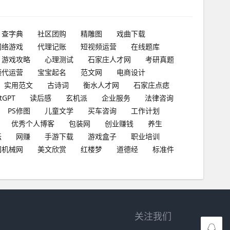
查字典
社区团购
精雕图
戏曲下载
网络游戏
代理记账
短视频运营
在线题库
游戏攻略
心理测试
石家庄人才网
考研真题
频代运营
宝宝起名
范文网
电商设计
实用范文
古诗词
衡水人才网
石家庄点痣
tGPT
读后感
玄机派
企业服务
法律咨询
PS修图
儿童文学
买车咨询
工作计划
优秀个人博客
包装网
创业赚钱
养生
坛
网赚
手游下载
游戏盒子
职业培训
国机械网
美文欣赏
红楼梦
道德经
标准件
关注我们