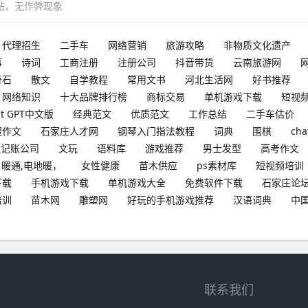
网站，无作弊现象
代理招生
二手车
网络营销
旅游攻略
非物质文化遗产
事
诗词
工商注册
注册公司
抖音带货
云南旅游网
奇石
散文
自学教程
常用文书
河北生活网
好书推荐
网络知识
十大品牌排行榜
商标交易
单机游戏下载
短视
at GPT中文版
经典范文
优质范文
工作总结
二手车估价
搜作文
石家庄人才网
钢琴入门指法教程
词典
围棋
cha
理记账公司
文玩
语料库
游戏推荐
男士发型
高考作文
暖通,电地暖，
女性健康
苗木供应
ps素材库
短视频培训
下载
手机游戏下载
单机游戏大全
免费软件下载
石家庄论
培训
苗木网
雕塑网
好玩的手机游戏推荐
汉语词典
中
联系我们