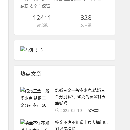
结现,安全有保障。
12411
328
阅读数
文章数
热点文章
结婚三金一般多少克,结婚三
金分别多? , 50克的黄金打五
金够吗
2025-05-19
302
换金不许不知道｜周大福门店
可以这样换