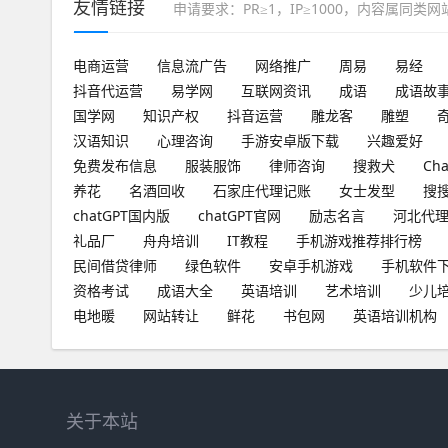
友情链接
申请要求：PR≥1，IP≥1000，内容属同类
电商运营
信息流广告
网络推广
周易
易经
抖音代运营
易学网
互联网资讯
成语
成语故
国学网
知识产权
抖音运营
雕龙客
雕塑
汉语知识
心理咨询
手游安卓版下载
兴趣爱好
免费发布信息
服装服饰
律师咨询
搜救犬
Ch
养花
名酒回收
石家庄代理记账
女士发型
搜
chatGPT国内版
chatGPT官网
励志名言
河北代
礼品厂
舟舟培训
IT教程
手机游戏推荐排行榜
民间借贷律师
绿色软件
安卓手机游戏
手机软件
资格考试
成语大全
英语培训
艺术培训
少儿
电地暖
网站转让
鲜花
书包网
英语培训机构
关于本站