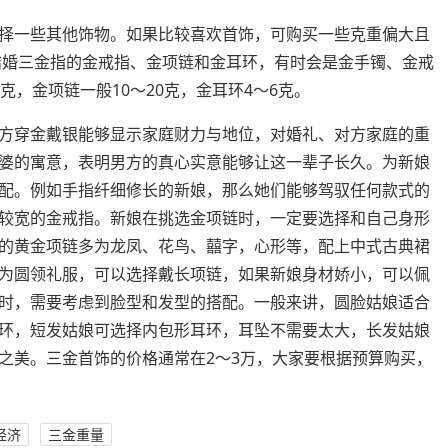
择一些其他饰物。如果比较喜欢首饰，可购买一些克重偏大且
。结婚三金指的金戒指、金项链和金耳环，有时会是金手镯、金戒
克，金项链一般10～20克，金耳环4～6克。
方穿金戴银能够显示家庭财力与地位，对婚礼、对方家庭的重
婆的寓意，表明男方的真心实意能够让这一辈子长久。为新娘
配。例如手指纤细修长的新娘，那么她们能够驾驭任何款式的
较宽的金戒指。新娘在挑选金项链时，一定要选择和自己身形
的黄金项链多为龙凤、花鸟、囍字，心形等，配上中式古典裙
为圆领礼服，可以选择戴长项链，如果新娘身材娇小，可以佩
时，需要考虑到脸型和发型的搭配。一般来讲，圆脸姑娘适合
环，短发姑娘可选择内包形耳环，耳坠不需要太大，长发姑娘
之美。三金首饰的价格通常在2～3万，大家要根据预算购买，
经济
三金重量