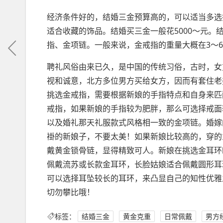
经济条件好的，结婚三金预算高的，可以适当多选
适合收藏的饰品。结婚买三金一般花5000～元
指、金项链。一般来说，金戒指的重量大概在3～6
聘礼风俗由来已久，是中国的传统习俗，古时，女
视和诚意，北方多位男方买给女方，因而有套住老
挑选金戒指，需要根据新娘的手指特点和自身来匹
戒指，如果新娘的手指较为肥胖，那么可选择戒面
以及婚礼那天礼服款式风格相一致的金项链。婚嫁
褂的新娘子，不要太美！如果新娘比较高的，穿的
戴黄金锁骨链，显得精致可人。新娘在挑选金耳环
佩戴流苏或长款金耳环，长脸姑娘适合佩戴圆形耳
可以选择耳坠较长的耳环，来凸显自己的知性优雅
切勿攀比哦！
标签：
结婚三金
黄金克重
日常佩戴
男方