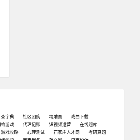
查字典
社区团购
精雕图
戏曲下载
网络游戏
代理记账
短视频运营
在线题库
游戏攻略
心理测试
石家庄人才网
考研真题
频代运营
宝宝起名
范文网
电商设计