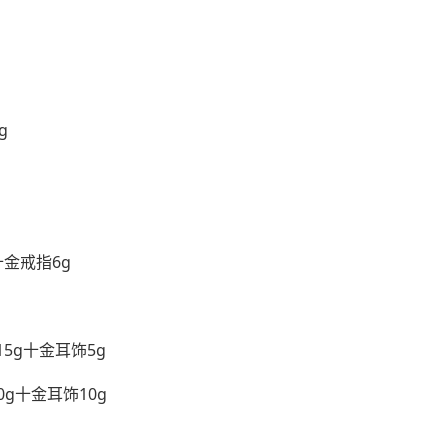
g
十金戒指6g
15g十金耳饰5g
0g十金耳饰10g