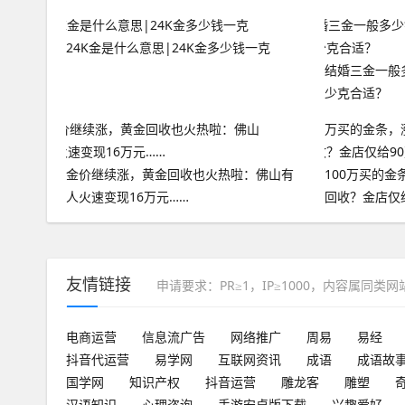
24K金是什么意思|24K金多少钱一克
结婚三金一般
少克合适？
​金价继续涨，黄金回收也火热啦：佛山有
100万买的金
人火速变现16万元……
回收？金店仅
友情链接
申请要求：PR≥1，IP≥1000，内容属同类
电商运营
信息流广告
网络推广
周易
易经
抖音代运营
易学网
互联网资讯
成语
成语故
国学网
知识产权
抖音运营
雕龙客
雕塑
汉语知识
心理咨询
手游安卓版下载
兴趣爱好