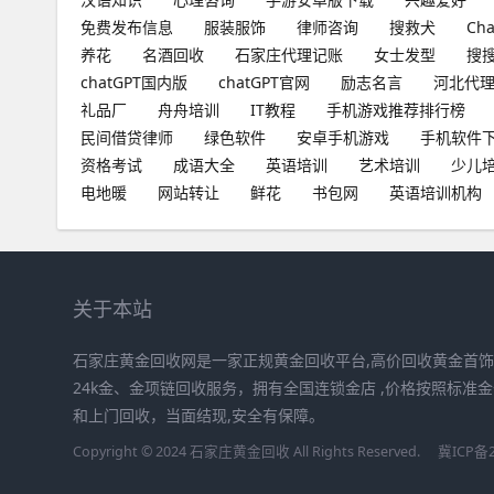
免费发布信息
服装服饰
律师咨询
搜救犬
Ch
养花
名酒回收
石家庄代理记账
女士发型
搜
chatGPT国内版
chatGPT官网
励志名言
河北代
礼品厂
舟舟培训
IT教程
手机游戏推荐排行榜
民间借贷律师
绿色软件
安卓手机游戏
手机软件
资格考试
成语大全
英语培训
艺术培训
少儿
电地暖
网站转让
鲜花
书包网
英语培训机构
关于本站
石家庄黄金回收网是一家正规黄金回收平台,高价回收黄金首
24k金、金项链回收服务，拥有全国连锁金店 ,价格按照标准
和上门回收，当面结现,安全有保障。
Copyright © 2024 石家庄黄金回收 All Rights Reserved.
冀ICP备2