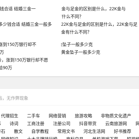
多少钱合适 结婚三金一般多
22K金与足金的区别是什么，22K金与足
金有什么不同？
黄金坠子一般多少克
条，涨到150万银行却不愿
给90万
网站，无作弊现象
代理招生
二手车
网络营销
旅游攻略
非物质文化遗产
事
诗词
工商注册
注册公司
抖音带货
云南旅游网
奇石
散文
自学教程
常用文书
河北生活网
好书推荐
网络知识
十大品牌排行榜
商标交易
单机游戏下载
短视