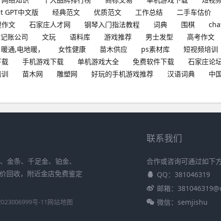
at GPT中文版
经典范文
优质范文
工作总结
二手车估价
搜作文
石家庄人才网
钢琴入门指法教程
词典
围棋
cha
理记账公司
文玩
语料库
游戏推荐
男士发型
高考作文
暖通,电地暖，
女性健康
苗木供应
ps素材库
短视频培训
下载
手机游戏下载
单机游戏大全
免费软件下载
石家庄论
培训
苗木网
雕塑网
好玩的手机游戏推荐
汉语词典
中
联系我们
饰、金条、千足金、铂金、
合作或咨询可通过如下
金价回收，附近金店免费鉴定
QQ：381046319
邮箱：381046319@
微信：semjishu
023006999号-11
网站地图