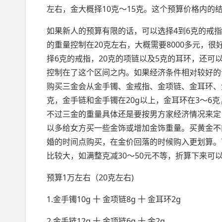
左右，金大概择10克～15克。这个预算价格内的
如果新人的预算有限的话，可以选择4到6克的戒指
的重量控制在20克左右，大概需要8000多元，
择6克的戒指，20克的项链以及5克的耳环，还可
控制在了这个区间之内。如果经济条件相对较好的
购买三金会从金手镯、金戒指、金项链、金耳环、金
克，金手链和金手镯在20g以上，金耳环在3～6克
不过三金的重量具体还是要按男方家经济情况来定
以多给女方买一些金饰或增加金饰重量。买黄金不
婚的时间点购买，在金价回落的时候购入更划算。
比较大，如满整克减30～50元不等，折算下来可
预算1万左右（20克左右)
1.金手镯10g 十 金项链8g 十 金耳环2g
2.金手链12g 十 金项链6g 十 金2g