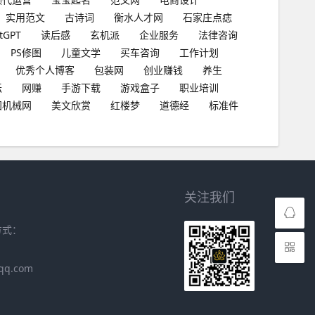
实用范文
古诗词
衡水人才网
石家庄点痣
tGPT
读后感
玄机派
企业服务
法律咨询
PS修图
儿童文学
买车咨询
工作计划
优秀个人博客
包装网
创业赚钱
养生
坛
网赚
手游下载
游戏盒子
职业培训
国机械网
美文欣赏
红楼梦
道德经
标准件
关注我们
方式：
qq.com