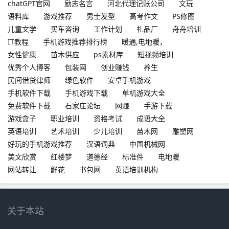
chatGPT官网
励志名言
河北代理记账公司
文玩
语料库
游戏推荐
男士发型
高考作文
PS修图
儿童文学
买车咨询
工作计划
礼品厂
舟舟培训
IT教程
手机游戏推荐排行榜
暖通,电地暖，
女性健康
苗木供应
ps素材库
短视频培训
优秀个人博客
包装网
创业赚钱
养生
民间借贷律师
绿色软件
安卓手机游戏
手机软件下载
手机游戏下载
单机游戏大全
免费软件下载
石家庄论坛
网赚
手游下载
游戏盒子
职业培训
资格考试
成语大全
英语培训
艺术培训
少儿培训
苗木网
雕塑网
好玩的手机游戏推荐
汉语词典
中国机械网
美文欣赏
红楼梦
道德经
标准件
电地暖
网站转让
鲜花
书包网
英语培训机构
关于本站