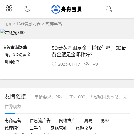
首页
> TAG信息列表 > 式样丰富
5D硬黄金跟足金一样保值吗，5D硬
黄金跟足金哪种好？
2025-01-17
149
友情链接
申请要求：PR≥1，IP≥1000，内容属同类网站，无
作弊现象
电商运营
信息流广告
网络推广
周易
易经
代理招生
二手车
网络营销
旅游攻略