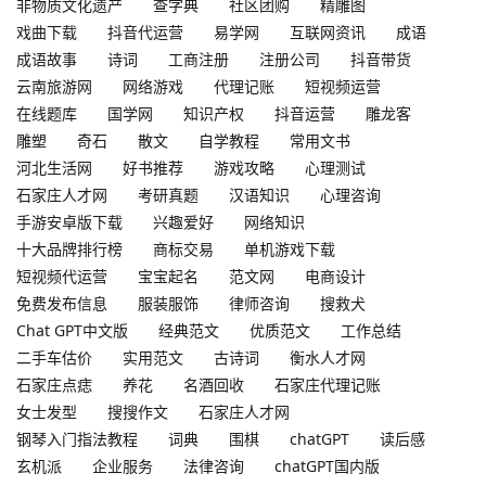
非物质文化遗产
查字典
社区团购
精雕图
戏曲下载
抖音代运营
易学网
互联网资讯
成语
成语故事
诗词
工商注册
注册公司
抖音带货
云南旅游网
网络游戏
代理记账
短视频运营
在线题库
国学网
知识产权
抖音运营
雕龙客
雕塑
奇石
散文
自学教程
常用文书
河北生活网
好书推荐
游戏攻略
心理测试
石家庄人才网
考研真题
汉语知识
心理咨询
手游安卓版下载
兴趣爱好
网络知识
十大品牌排行榜
商标交易
单机游戏下载
短视频代运营
宝宝起名
范文网
电商设计
免费发布信息
服装服饰
律师咨询
搜救犬
Chat GPT中文版
经典范文
优质范文
工作总结
二手车估价
实用范文
古诗词
衡水人才网
石家庄点痣
养花
名酒回收
石家庄代理记账
女士发型
搜搜作文
石家庄人才网
钢琴入门指法教程
词典
围棋
chatGPT
读后感
玄机派
企业服务
法律咨询
chatGPT国内版